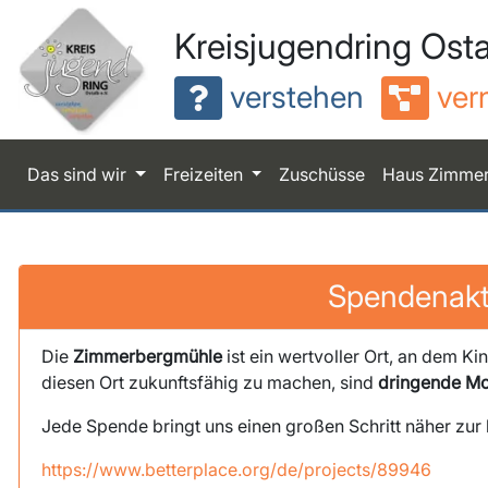
Kreisjugendring Osta
verstehen
ver
Das sind wir
Freizeiten
Zuschüsse
Haus Zimme
Spendenakti
Die
Zimmerbergmühle
ist ein wertvoller Ort, an dem 
diesen Ort zukunftsfähig zu machen, sind
dringende Mo
Jede Spende bringt uns einen großen Schritt näher zur
https://www.betterplace.org/de/projects/89946