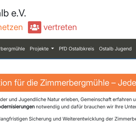
lb e.V.
netzen
vertreten
rbergmühle
Projekte
PfD Ostalbkreis
Ostalb Jugend
on für die Zimmerbergmühle – Jeder
Kinder und Jugendliche Natur erleben, Gemeinschaft erfahren
dernisierungen
notwendig und dafür brauchen wir Ihre Unte
 langfristigen Sicherung und Weiterentwicklung der Zimmer